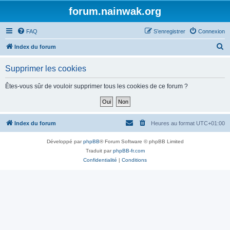
forum.nainwak.org
FAQ
S’enregistrer
Connexion
R
Index du forum
e
Supprimer les cookies
c
h
Êtes-vous sûr de vouloir supprimer tous les cookies de ce forum ?
e
r
c
Index du forum
Heures au format
UTC+01:00
h
Développé par
phpBB
® Forum Software © phpBB Limited
e
Traduit par
phpBB-fr.com
r
Confidentialité
|
Conditions